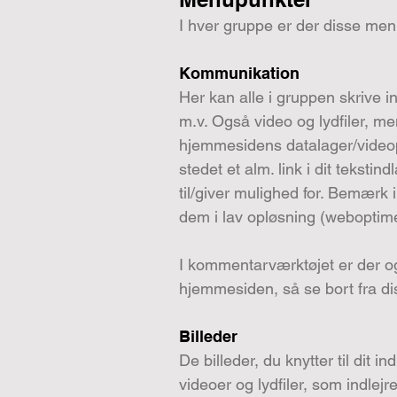
I hver gruppe er der disse me
Kommunikation
Her kan alle i gruppen skrive 
m.v. Også video og lydfiler, me
hjemmesidens datalager/videopla
stedet et alm. link i dit teksti
til/giver mulighed for. Bemærk 
dem i lav opløsning (weboptime
I kommentarværktøjet er der og
hjemmesiden, så se bort fra di
Billeder
De billeder, du knytter til dit 
videoer og lydfiler, som indl