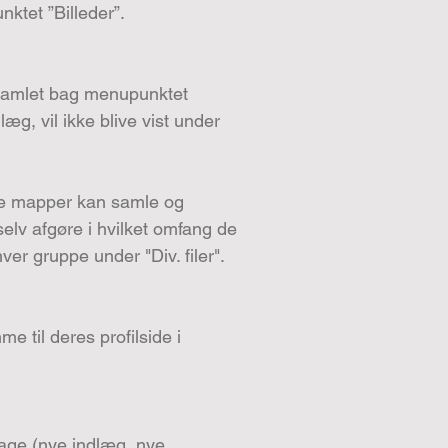
nktet ”Billeder”.
ve samlet bag menupunktet
æg, vil ikke blive vist under
ede mapper kan samle og
selv afgøre i hvilket omfang de
er gruppe under "Div. filer".
 til deres profilside i
dage (nye indlæg, nye