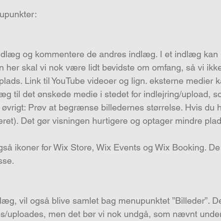
nupunkter:
indlæg og kommentere de andres indlæg. I et indlæg kan 
n her skal vi nok være lidt bevidste om omfang, så vi ikke 
ds. Link til YouTube videoer og lign. eksterne medier kan
ndlæg til det ønskede medie i stedet for indlejring/upload
i øvrigt: Prøv at begrænse billedernes størrelse. Hvis du 
ret). Det gør visningen hurtigere og optager mindre plad
så ikoner for Wix Store, Wix Events og Wix Booking. De 
sse.
indlæg, vil også blive samlet bag menupunktet ”Billeder”. D
ejres/uploades, men det bør vi nok undgå, som nævnt und