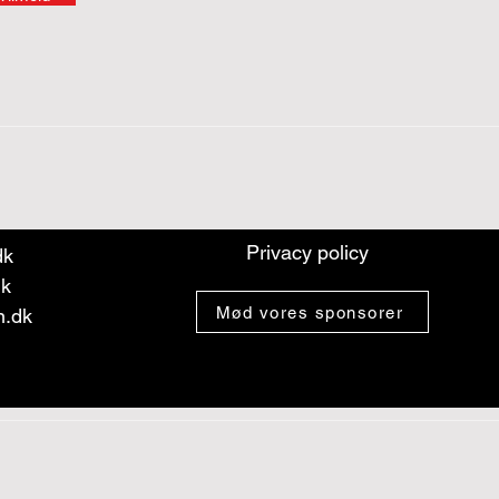
Privacy policy
dk
dk
Mød vores sponsorer
n.dk