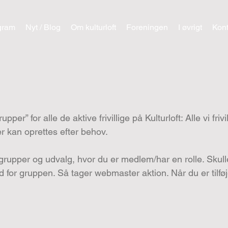
gram
Nyt / Blog
Om kulturloft
Foreningen
I øvrigt
Kont
er” for alle de aktive frivillige på Kulturloft: Alle vi friv
er kan oprettes efter behov.
 grupper og udvalg, hvor du er medlem/har en rolle. Skulle 
or gruppen. Så tager webmaster aktion. Når du er tilføje