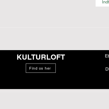
KULTURLOFT
Eb
Find os her
D