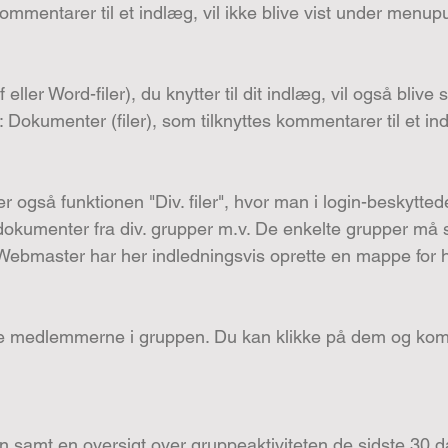
 kommentarer til et indlæg, vil ikke blive vist under menupu
eller Word-filer), du knytter til dit indlæg, vil også bli
Dokumenter (filer), som tilknyttes kommentarer til et indl
 også funktionen "Div. filer", hvor man i login-beskytt
e dokumenter fra div. grupper m.v. De enkelte grupper må 
Webmaster har her indledningsvis oprette en mappe for hv
le medlemmerne i gruppen. Du kan klikke på dem og komme
n samt en oversigt over gruppeaktiviteten de sidste 30 