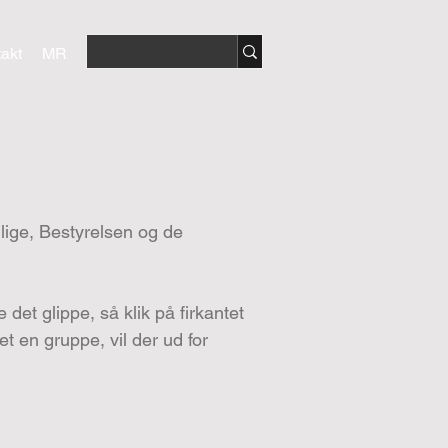
akt
MR
illige, Bestyrelsen og de
det glippe, så klik på firkantet
t en gruppe, vil der ud for